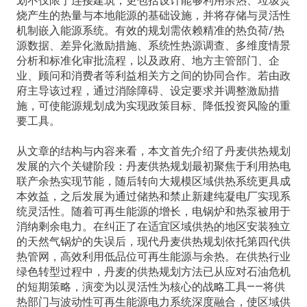
划不仅限于连接建筑，更包括设计能够利用余热、垃圾焚
烧产生的热量与本地能源的基础设施，并将存储与灵活性
机制嵌入能源系统。有效的规划需依赖精准的热负荷/热
源数据、差异化激励措施、系统性热源调查、多维度情景
分析和标准化审批流程，以及政府、地方主管部门、企
业、顾问和消费者等利益相关方之间的协同合作。若由政
府主导该过程，通过消除障碍、设定要求并调整激励措
施，可使能源规划成为实现政策目标、降低投资风险的重
要工具。
从文章的结构与内容来看，本文首先介绍了丹麦供热规划
发展的六个关键阶段：丹麦供热规划最初聚焦于利用热电
联产余热实现节能，随后转向大规模区域供热系统更具成
本效益，之后发展为通过储热和禁止新建纯凝电厂实现系
统灵活性。随着可再生能源的增长，电锅炉和热泵被用于
消纳剩余电力。在纠正了在适宜区域供热的地区安装独立
的天然气锅炉的失误后，现代丹麦供热规划依托第四代供
热管网，高效利用低品位可再生能源与余热。在供热行业
绿色转型过程中，丹麦的供热规划方法已从应对石油危机
的短期策略，演变为以灵活性为核心的战略工具——将供
热部门与波动性可再生能源电力系统深度融合，使区域供