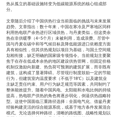
热从孤立的基础设施转变为低碳能源系统的核心组成部
分。
文章随后介绍了中国供热行业当前面临的挑战与未来发展
趋势。文章指出：数十年来，中国在寒冷及严寒地区同样
利用热电联产余热进行区域供热，与丹麦类似，但这类余
热在非供暖季（4–5个月）未被利用，造成浪费。尽管中
国与丹麦在碳中和等气候目标及降低能源进口依赖度方面
具有相似性，但其供热规划以项目为基础，与国土空间规
划相衔接，缺乏明确的国家级专项指令。当前规划主要聚
焦于在存在低成本余热的地区建设供热管网，但固定价格
机制仅激励向新建、热负荷可预测的建筑扩展，而非既有
建筑，这构成了显著障碍。尽管现行制度鼓励一定的节能
行为，但建筑室内温度要求（不低于18℃）以及建筑业
主缺乏责任约束、用户行为缺乏规范等因素，共同制约了
整体能效提升。随着中国风电、太阳能和水电比例的持续
提高，热电联产供热的角色将逐步弱化，倒逼供热战略转
型。这使中国面临三重路径选择：全面电气化、借鉴丹麦
经验构建灵活的综合能源系统，或基于地方条件发展混合
模式。无论选择何种路径，清晰的路线图、战略性规划以