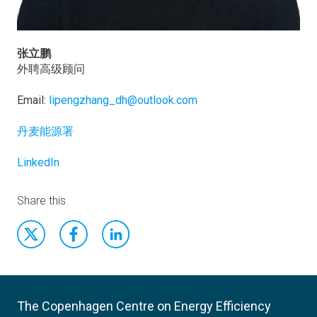
张立鹏
外聘高级顾问
Email:
lipengzhang_dh@outlook.com
丹麦能源署
LinkedIn
Share this
The Copenhagen Centre on Energy Efficiency