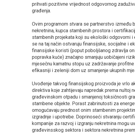
prihvati pozitivne vrijednost odgovornog zaduživa
građenja.
Ovim programom stvara se partnerstvo između ban
nekretnina, kupca stambenih prostora i certifikacij
stambenih projekata koji su ekološki odgovorni i
se na taj način ostvaruju finansijske, socijalne i 
finansijske koristi (poput poboljšanog zdravlja on
popravka kuće) značajno smanjuju uobičajeni rizi
mjesečnu kamatnu stopu uz zadržavanje profitne
efikasniji i zeleniji dom uz smanjenje ukupnih m
Uvođenje takvog finansijskog proizvoda je vrlo ak
direktiva koje zahtijevaju napredak prema nultoj
građevinskom otpadu i smanjenoj toksičnosti gra
stambene objekte. Porast zabrinutosti za energets
omogućavaju prednost onim stambenim projektima ko
izgradnje i upotrebe. Doprinoseći stvaranju certifi
kompanije za razvoj i izgranju nekretnina mogu uve
građevinsskog sektora i sektora nekretnina prem