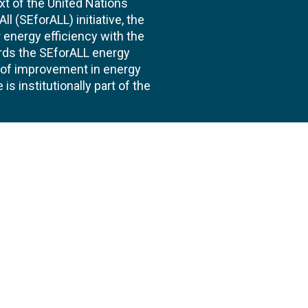
xt of the United Nations
l (SEforALL) initiative, the
energy efficiency with the
ards the SEforALL energy
te of improvement in energy
s institutionally part of the
 us
Follow
AND CONSULTANCIES
TS