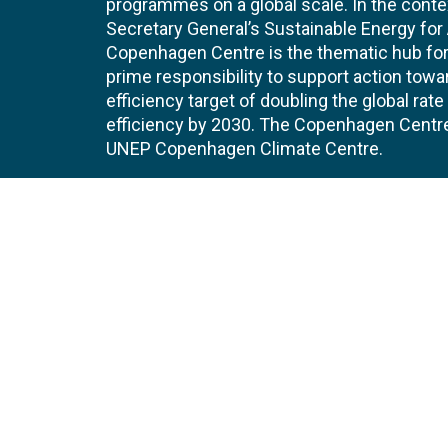
programmes on a global scale. In the conte
Secretary General’s Sustainable Energy for Al
Copenhagen Centre is the thematic hub for 
prime responsibility to support action tow
efficiency target of doubling the global ra
efficiency by 2030. The Copenhagen Centre i
UNEP Copenhagen Climate Centre.
Contact
Join
UNEP Copenhagen Climate Centre
JOBS 
- Energy Efficiency
Marmorvej 51
EVEN
2100
Copenhagen