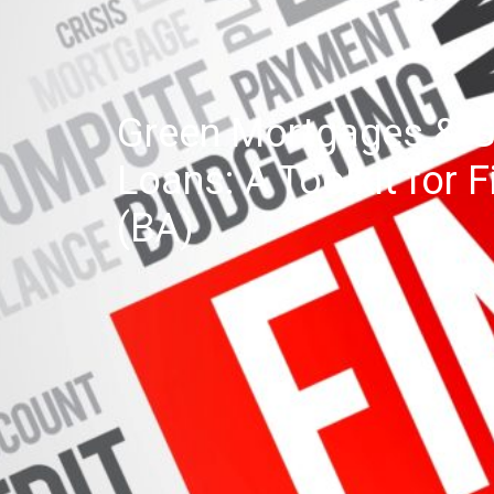
Green Mortgages & G
Loans: A Toolkit for F
(BA)