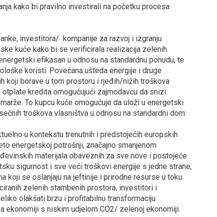
nja kako bi pravilno investirali na početku procesa
ke, investitora/ kompanije za razvoj i izgranju
ske kuće kako bi se verificirala realizacija zelenih
 energetski efikasan u odnosu na standardnu ponudu, te
ekološke koristi. Povećana ušteda energije i druge
ih koji borave u tom prostoru i rjeđih/nižih troškova
k otplate kredita omogućujući zajmodavcu da snizi
 marže. To kupcu kuće omogućuje da uloži u energetski
jesečnih troškova vlasništva u odnosu na standardni dom.
tuelno u kontekstu trenutnih i predstojećih europskih
 neto energetskoj potrošnji, značajno smanjenom
đevinskih materijala obaveznih za sve nove i postojeće
ku sigurnost i sve veći troškovi energije s jedne strane,
ji se oslanjaju na jeftinije i prirodne resurse u toku
ciranih zelenih stambenih prostora, investitori i
liko olakšati brzu i profitabilnu transformaciju
a ekonomiji s niskim udjelom CO2/ zelenoj ekonomiji.