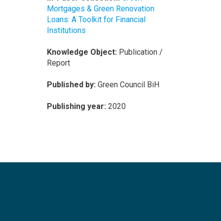
Mortgages & Green Renovation
Loans: A Toolkit for Financial
Institutions
Knowledge Object:
Publication /
Report
Published by:
Green Council BiH
Publishing year:
2020